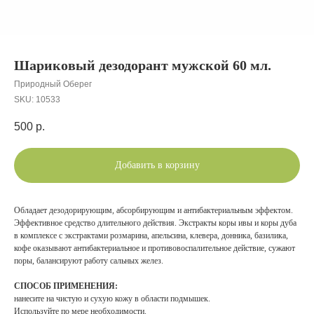
Шариковый дезодорант мужской 60 мл.
Природный Оберег
SKU:
10533
500
р.
Добавить в корзину
Обладает дезодорирующим, абсорбирующим и антибактериальным эффектом.
Эффективное средство длительного действия. Экстракты коры ивы и коры дуба
в комплексе с экстрактами розмарина, апельсина, клевера, донника, базилика,
кофе оказывают антибактериальное и противовоспалительное действие, сужают
поры, балансируют работу сальных желез.
СПОСОБ ПРИМЕНЕНИЯ:
нанесите на чистую и сухую кожу в области подмышек.
Используйте по мере необходимости.