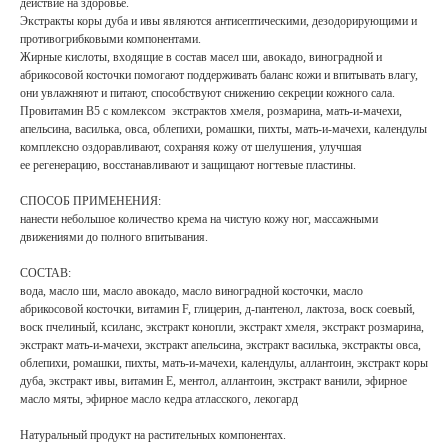
действие на здоровье.
Экстракты коры дуба и ивы являются антисептическими, дезодорирующими и
противогрибковыми компонентами.
Жирные кислоты, входящие в состав масел ши, авокадо, виноградной и
абрикосовой косточки помогают поддерживать баланс кожи и впитывать влагу,
они увлажняют и питают, способствуют снижению секреции кожного сала.
Провитамин B5 c комлексом экстрактов хмеля, розмарина, мать-и-мачехи,
апельсина, василька, овса, облепихи, ромашки, пихты, мать-и-мачехи, календулы
комплексно оздоравливают, сохраняя кожу от шелушения, улучшая
ее регенерацию, восстанавливают и защищают ногтевые пластины.
СПОСОБ ПРИМЕНЕНИЯ:
нанести небольшое количество крема на чистую кожу ног, массажными
движениями до полного впитывания.
СОСТАВ:
вода, масло ши, масло авокадо, масло виноградной косточки, масло
абрикосовой косточки, витамин F, глицерин, д-пантенол, лактоза, воск соевый,
воск пчелиный, ксиланс, экстракт конопли, экстракт хмеля, экстракт розмарина,
экстракт мать-и-мачехи, экстракт апельсина, экстракт василька, экстракты овса,
облепихи, ромашки, пихты, мать-и-мачехи, календулы, аллантоин, экстракт коры
дуба, экстракт ивы, витамин E, ментол, аллантоин, экстракт ванили, эфирное
масло мяты, эфирное масло кедра атласского, лекогард
Натуральный продукт на растительных компонентах.